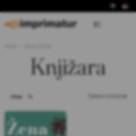
Home
Žena iz El-Eja
Knjižara
Filter