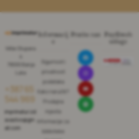
Informacij
Pratite nas
Pay@web
e
usluge
Miše Stupara
4
Sigurnost i
78000 Banja
privatnost
Luka
podataka
+387 65
Kako naručiti?
544 969
Prodajna
mjesta
imprimatur.izd
avastvo@gm
Informacije za
ail.com
biblioteke