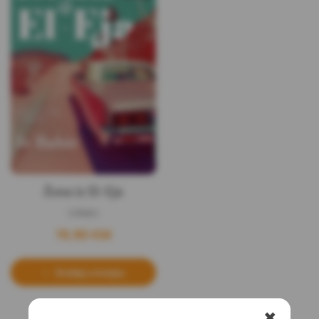
Žena iz El-Eja
Iv Babic
19,90
KM
Dodaj u korpu
✖