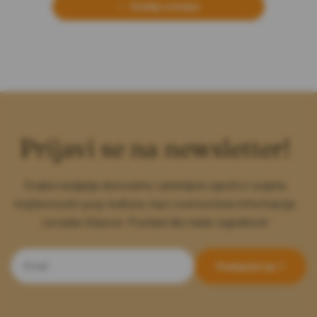
Dodaj u korpu
Prijavi se na newsletter!
Svake nedjelje donosimo zanimljive vijesti iz svijeta
književnosti i pop-kulture, kao i sve korisne informacije
za naše čitaoce. Postani dio naše zajednice!
Pretplati se