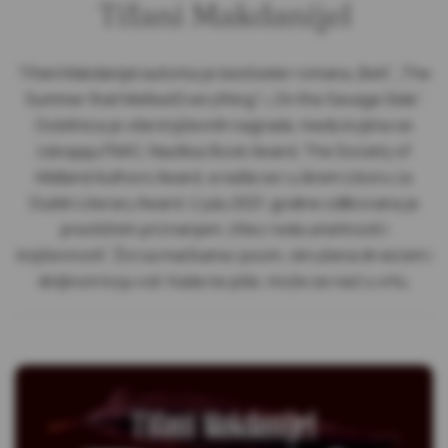
Tifani Makdanijel
Tifani Makdanijel autorka je bestseler romana „Beti”, „The
Summer that Melted Everything” i „On the Savage Side”.
Dobitnica je više književnih nagrada, među kojima se
izdvajaju FNAC, Nautilus Book Award, The Society of
Midland Authors Award, a našla se i u širem izboru za
Dublin Literary Award. U julu 2021. godine odlikovana je
prestižnim priznanjem „Vitez reda umetnosti i
književnosti”. Živi sa mačkama i psom, okružena drvećem i
divljinom koju voli. Kada ne piše, može se naći u vrtu.