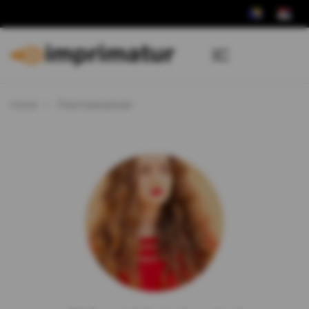
Home
Tifani Makdanijel