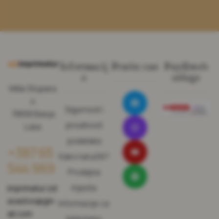
Informacij
Pratite nas
Pay@web
e
usluge
Miše Stupara
4
Sigurnost i
78000 Banja
privatnost
Luka
podataka
+387 65
Kako naručiti?
544 969
Prodajna
mjesta
imprimatur.izd
avastvo@gm
Informacije za
ail.com
biblioteke