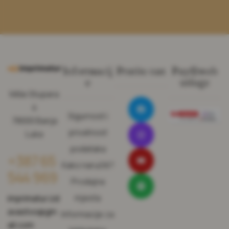
Informacij
Pratite nas
Pay@web
e
usluge
Miše Stupara
4
Sigurnost i
78000 Banja
privatnost
Luka
podataka
+387 65
Kako naručiti?
544 969
Prodajna
mjesta
imprimatur.izd
avastvo@gm
Informacije za
ail.com