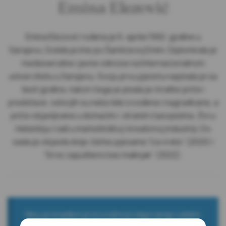
Emina Elezović
Emina Elezović rođena je 6. aprila 1992. godine u
Sarajevu. Dobila je ime po Šantićevoj Emini. Diplomirala je
međunarodne i javne odnose na Internacionalnom
univerzitetu u Sarajevu. Svoju prvu pjesmu napisala je sa
šest godina, nakon čega je pisala je i kratke priče i
predstave, od kojih su neke bile izvođene i nagrađivane, a
priče objavljivane u domaćim i stranim časopisima. Živi u
Helsinkiju i radi u marketinškoj i kreativnoj industriji. Do
sada je objavila dvije zbirke pjesama “Iza vrata” (2020) i
“Srce zapušteno kao malinjak” (2022).
Nisu pronađeni proizvodi koji odgovaraju vašem