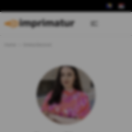
Home
Emina Elezović