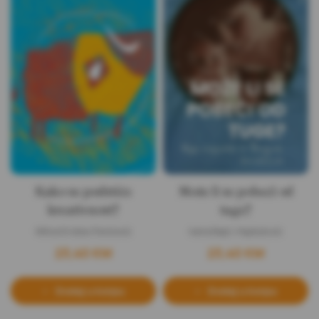
Kako se podstiče
Može li se pobeći od
kreativnost?
tuge?
Milica Drobac Pavićević
Ivana Bajić-Hajduković
23,40
KM
23,40
KM
Dodaj u korpu
Dodaj u korpu