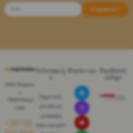
Pretplati se
Informacij
Pratite nas
Pay@web
e
usluge
Miše Stupara
4
Sigurnost i
78000 Banja
privatnost
Luka
podataka
+387 65
Kako naručiti?
544 969