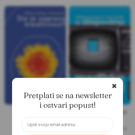
✖
Pretplati se na newsletter
i ostvari popust!
Šta je zapravo
U džepovima medijske
kreativnost?
stvarnosti
,
Milica Drobac Pavićević
Borislav Vukojević
Vuk Vučetić