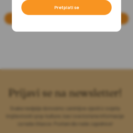
23,40
KM
23,40
KM
Pretplati se
Dodaj u korpu
Dodaj u korpu
Prijavi se na newsletter!
Svake nedjelje donosimo zanimljive vijesti iz svijeta
književnosti i pop-kulture, kao i sve korisne informacije
za naše čitaoce. Postani dio naše zajednice!