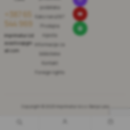
podataka
+387 65
Kako naručiti?
544 969
Prodajna
mjesta
imprimatur.izd
avastvo@gm
Informacije za
ail.com
biblioteke
Kontakt
Foreign rights
Copyright © 2025 Imprimatur d.o.o. Banja Luka