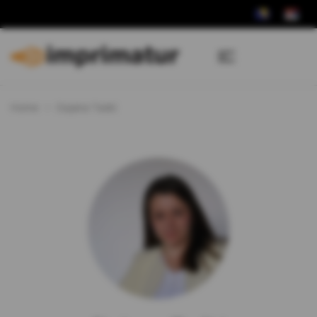
Home
Dajana Tadić