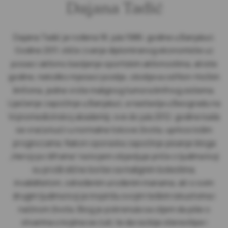
Dajana Tadić
Dajana Tadić je rođena 18. jula 1986. godine u Banjaluci.
Godine 2011. stiče zvanje diplomiranog ekonomiste uz
posao i aktivno bavljenje sportskim aktivnostima, ali iste
godine, nekoliko mjeseci poslije, obolijeva od Non-Hočkin
limfoma, jedne vrste malignog tumora limfnog sistema.
Liječenje započinje u Banjaluci, a nastavlja u Beogradu na
Vojnomedicinskoj akademiji, sve do jula 2012. godine kada
se vraća kući i u normalne tokove života, uprkos lošim
prognozama. Nakon oporavka započinje pisanje bloga
„Heroji po šiframa“ na kojem objavljuje priče o ljudima koji
su prošli slične borbe sa malignim bolestima,
invaliditetom, određenim urođenim manama, ali i o svim
drugim ljudima koji je inspirišu svojim teškim iskustvima i
načinom života. Blog je pokrenula sa ciljem da piše o
stvarima o kojima se ćuti, te da razbije stereotipe i