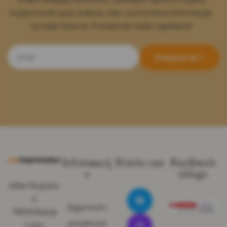
književnosti i pop-kulture, kao i sve korisne informacije
za naše čitaoce. Postani dio naše zajednice!
Pretplati se
Informacij
Pratite nas
Pay@web
e
usluge
Miše Stupara
4
Sigurnost i
78000 Banja
privatnost
Luka