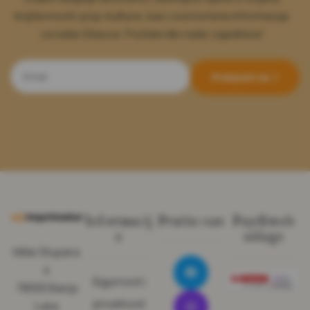
književnosti i pop-kulture, kao i sve korisne informacije
za naše čitaoce. Postani dio naše zajednice!
Pretplati se
Informacij
Pratite nas
Pay@web
e
usluge
Miše Stupara
4
Sigurnost i
78000 Banja
privatnost
Luka