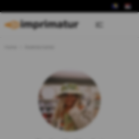
Home
Radmila Karlaš