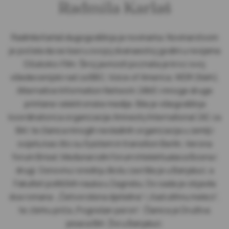
Radmila Karlaš
Radmila Karlaš dugogodišnja je novinarka. Novinarstvom
je počela da se bavi u svojoj dvanaestoj godini u revijama
Džuboks i Film. Široj javnosti poznata je kroz svoj
višedecenijski rad za BBC, Voice of America, WDR (Keln),
Alternative Information Network (AIM) i mnoge druge
printane i elektronske medije. Bila je višegodišnja
koordinatorica organizacije Amnesty International (AI) za
BiH, te članica mnogih nevladinih organizacija u zemlji i
svijetu kao što su Syistem in transition Berlin, Verona
forum Brisel, Međunarodni forum intelektualaca Bosna i
drugi. Osnovnu i srednju školu završila je u Banjaluci, a
Fakultet političkih nauka u Zagrebu. Do sada je objavila
dva romana: „Četvorolisna djetelina“ i „Kad utihnu melezi“,
te zbirku priča „Pogrešan peron“. Članica je Društva
pisaca BiH. Živi u Banjaluci.