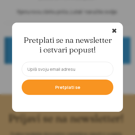
Njenu novu zbirku priča „Lutak“ naručite
ovdje
.
✖
Pretplati se na newsletter
Nisu pronađeni proizvodi koji odgovaraju vašem
i ostvari popust!
odabiru.
Pretplati se
Prijavi se na newsletter!
Svake nedjelje donosimo zanimljive vijesti iz svijeta