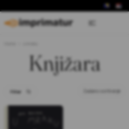
Home
u mraku
Knjižara
Filter