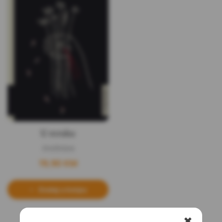
U mraku
Ana Bolava
19,90
KM
Dodaj u korpu
✖