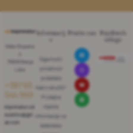
Informacij
Pratite nas
Pay@web
e
usluge
Miše Stupara
4
Sigurnost i
78000 Banja
privatnost
Luka
podataka
+387 65
Kako naručiti?
544 969
Prodajna
mjesta
imprimatur.izd
avastvo@gm
Informacije za
ail.com
biblioteke