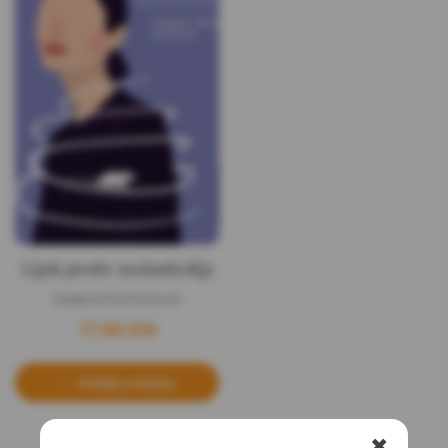
Lijek protiv melanholije
Slađana Nina Perković
17,60
KM
Dodaj u korpu
✖