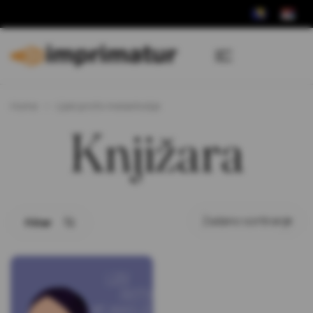
Home
Lijek protiv melanholije
Knjižara
Filter