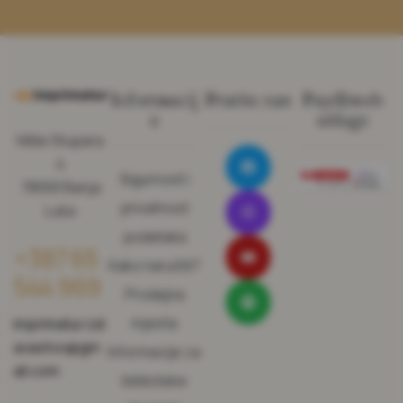
Informacij
Pratite nas
Pay@web
e
usluge
Miše Stupara
4
Sigurnost i
78000 Banja
privatnost
Luka
podataka
+387 65
Kako naručiti?
544 969
Prodajna
mjesta
imprimatur.izd
avastvo@gm
Informacije za
ail.com
biblioteke