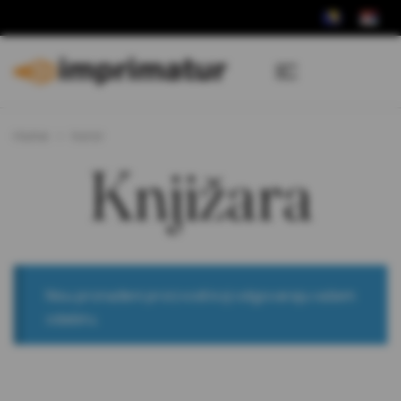
Home
horor
Knjižara
Nisu pronađeni proizvodi koji odgovaraju vašem
odabiru.