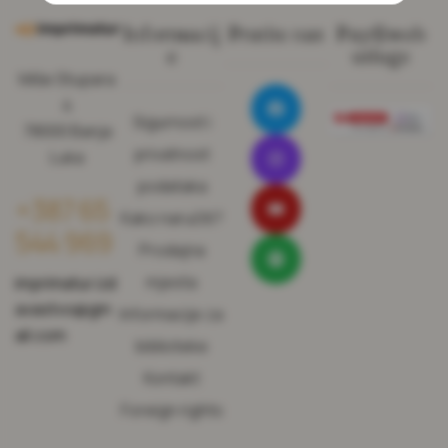
Informacij
Pratite nas
Pay@web
e
usluge
Miše Stupara
4
Sigurnost i
78000 Banja
privatnost
Luka
podataka
+387 65
Kako naručiti?
544 969
Prodajna
mjesta
imprimatur.izd
avastvo@gm
Informacije za
ail.com
biblioteke
Kontakt
Foreign rights