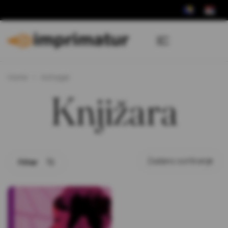
Home
Astragal
Knjižara
Filter