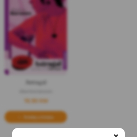
Astragal
Albertina Sarazen
19,90
KM
Dodaj u korpu
✖