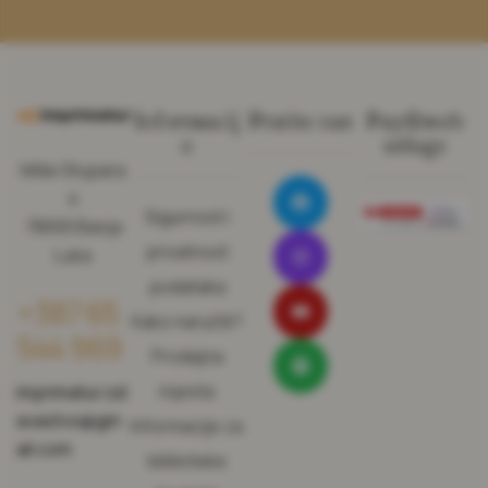
Informacij
Pratite nas
Pay@web
e
usluge
Miše Stupara
4
Sigurnost i
78000 Banja
privatnost
Luka
podataka
+387 65
Kako naručiti?
544 969
Prodajna
mjesta
imprimatur.izd
avastvo@gm
Informacije za
ail.com
biblioteke