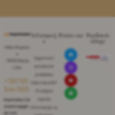
Informacij
Pratite nas
Pay@web
e
usluge
Miše Stupara
4
Sigurnost i
78000 Banja
privatnost
Luka
podataka
+387 65
Kako naručiti?
544 969
Prodajna
mjesta
imprimatur.izd
avastvo@gm
Informacije za
ail.com