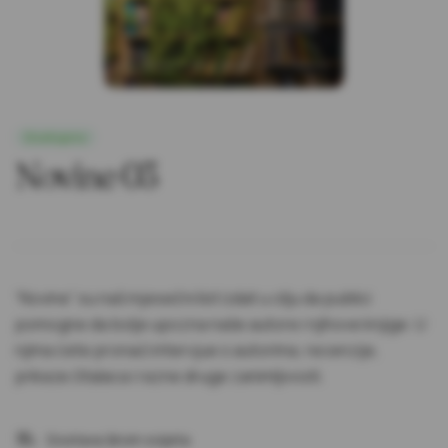
Dostupno
Novine 03
“Novine” su naš mjesečni list izdat u cilju da publici
pomogne da bolje upozna naše autore i njihove knjige. U
njima ćete pronaći intervjue s autorima, recenzije,
prikaze čitalaca i razne druge zanimljivosti.
Dostava širom svijeta