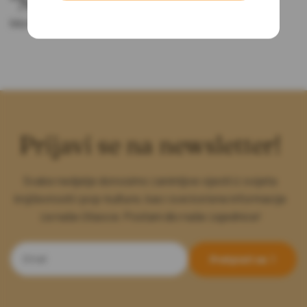
“Novine 03”
Morate biti
ulogovani
da biste objavili recenziju.
Prijavi se na newsletter!
Svake nedjelje donosimo zanimljive vijesti iz svijeta
književnosti i pop-kulture, kao i sve korisne informacije
za naše čitaoce. Postani dio naše zajednice!
Pretplati se