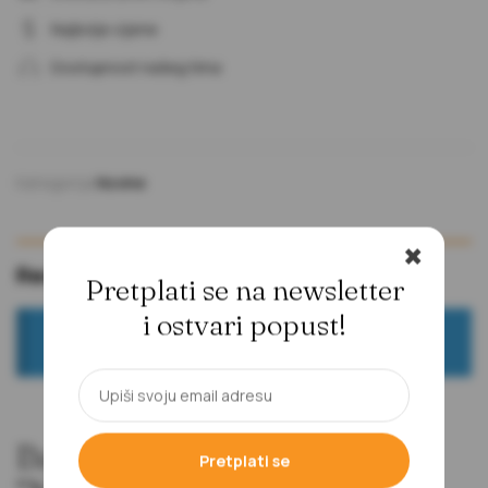
Najbolje cijene
Dostupnost našeg tima
Kategorija
Novine
✖
Recenzije (0)
Pretplati se na newsletter
i ostvari popust!
Još nema recenzija.
Budi prvi koji će recenzirati
Pretplati se