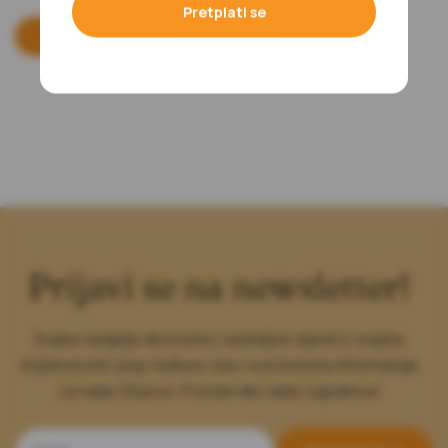
Pretplati se
Dodaj u korpu
Prijavi se na newsletter!
Svake nedjelje donosimo zanimljive vijesti iz svijeta
književnosti i pop-kulture, kao i sve korisne informacije
za naše čitaoce. Postani dio naše zajednice!