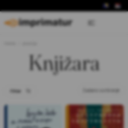
Home
poezija
Knjižara
Filter