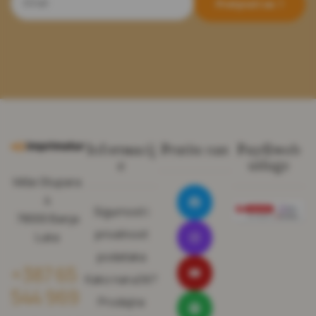
Pretplati se
Informacij
Pratite nas
Pay@web
e
usluge
Miše Stupara
4
Sigurnost i
78000 Banja
privatnost
Luka
podataka
+387 65
Kako naručiti?
544 969
Prodajna