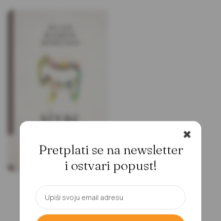
✖
Pretplati se na newsletter
i ostvari popust!
Sivac i ja
Huan Ramon Himenes
17,60
KM