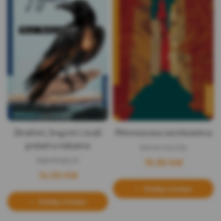
Brodovi, bogovi i mali
Privremena savršenstva
požari u rukama
Đanriko Karofiljo
Maja Mihajlović
19,90
KM
14,00
KM
Dodaj u korpu
Dodaj u korpu