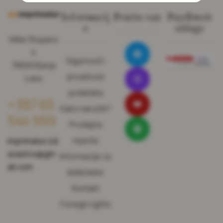
Informacij
Pratite nas
Pay@web
e
usluge
Miše Stupara
4
Sigurnost i
78000 Banja
privatnost
Luka
podataka
+387 65
Kako naručiti?
544 969
Prodajna
mjesta
imprimatur.izd
avastvo@gm
Informacije za
ail.com
biblioteke
Kontakt
Foreign rights