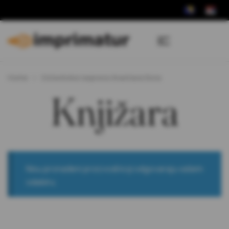
Home
Ostavinska rasprava Anastasa Kona
Knjižara
Nisu pronađeni proizvodi koji odgovaraju vašem
odabiru.