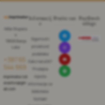
Informacij
Pratite nas
Pay@web
e
usluge
Miše Stupara
4
Sigurnost i
78000 Banja
privatnost
Luka
podataka
+387 65
Kako naručiti?
544 969
Prodajna
mjesta
imprimatur.izd
avastvo@gm
Informacije za
ail.com
biblioteke
Kontakt