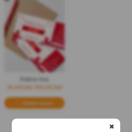
Poklon-bon
30,00
KM
–
100,00
KM
Odaberi opcije
✖