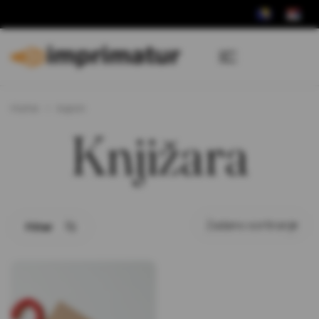
Home
kupon
Knjižara
Filter