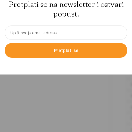
Pretplati se na newsletter i ostvari
popust!
Pretplati se