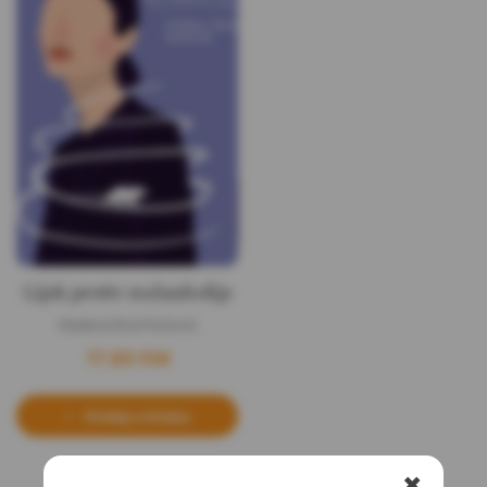
Lijek protiv melanholije
Slađana Nina Perković
17,60
KM
Dodaj u korpu
✖