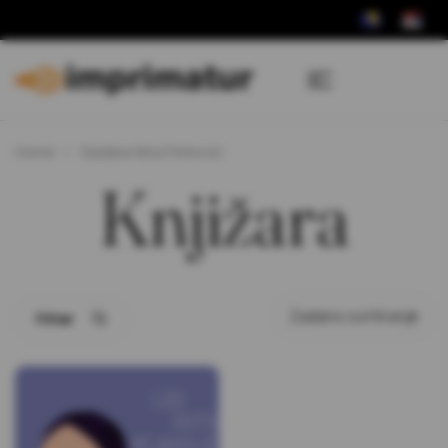
Home
Slađana Nina Perković
Knjižara
Filter