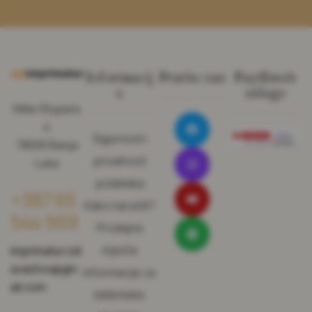
Informacij
Pratite nas
Pay@web
e
usluge
Miše Stupara
4
Sigurnost i
78000 Banja
privatnost
Luka
podataka
+387 65
Kako naručiti?
544 969
Prodajna
mjesta
imprimatur.izd
avastvo@gm
Informacije za
ail.com
biblioteke