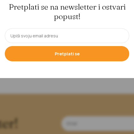
Pretplati se na newsletter i ostvari
popust!
Pretplati se
ter!